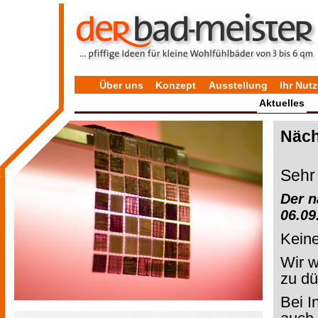
Über uns
Konzept
Ausstellung
Ihr Nut
Aktuelles
Datenschutz
Bewertungen
Näch
Sehr 
Der n
06.09
Keine
Wir w
zu dü
Bei I